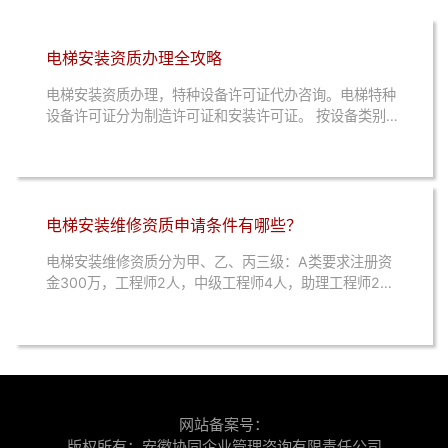
电梯安装资质办理全攻略
电梯安装资质办理，特种设备许可证代办咨询。电梯特种
设备许可证分为制造许可证和安装许可证。 按设备类别分
类：1️⃣ 曳引驱动乘客电梯（含消防员电梯）：根据额定
速度分为A1、A2、B三种级别。...
电梯安装维修资质申请条件有哪些？
电梯安装维修资质分为甲、乙、丙三级：A类要求注册资
金300万，工程师2人，中级工程师4人，助理工程师2
人，操作证40张。办公面积不少于300平方米。...
网站备案号：
版权所有：安徽协同企业管理咨询有限责任公司