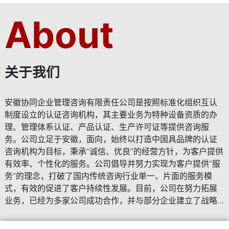
起重机制造,安装,维修资质（许可证）办理
压力管道制造,安装,维修资质（许可证）办理
About
起重机制造,安装,维修资质（许可证）办理
压力管道制造,安装,维修资质（许可证）办理
关于我们
安徽协同企业管理咨询有限责任公司是按照标准化组织互认
制度设立的认证咨询机构，其主要业务为特种设备资质的办
理、管理体系认证、产品认证、生产许可证等提供咨询服
务。公司立足于安徽，面向，始终以打造中国具品牌的认证
咨询机构为目标，秉承“诚信、优良”的经营方针，为客户提供
有效率、个性化的服务。公司倡导并努力实现为客户提供“服
务”的理念，打破了国内传统咨询行业单一、片面的服务模
式，有效的促进了客户持续性发展。目前，公司在努力拓展
业务，已经为多家公司成功合作，并与部分企业建立了战略
合作伙伴关系。公司全体员工始终以客户满意为己任，立志
成为认证咨询业的佼者，我们将始终站在行业的前沿，把握