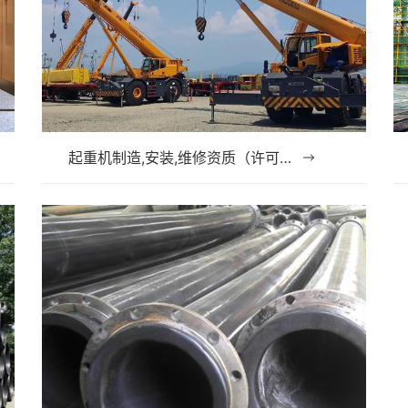
起重机制造,安装,维修资质（许可证）办理