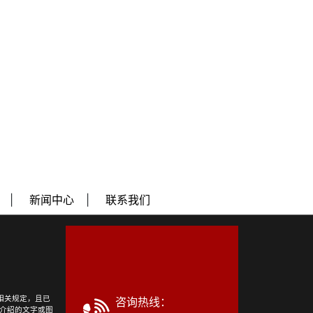
|
新闻中心
|
联系我们
相关规定，且已
咨询热线：
”介绍的文字或图