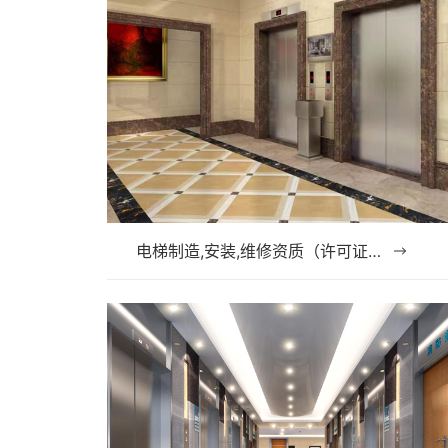
电梯制造,安装,维修资质（许可证）办理