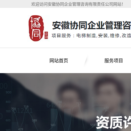
欢迎访问安徽协同企业管理咨询有限责任公司网站！
网站首页
服务项目