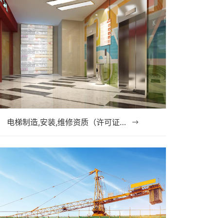
电梯制造,安装,维修资质（许可证）办理