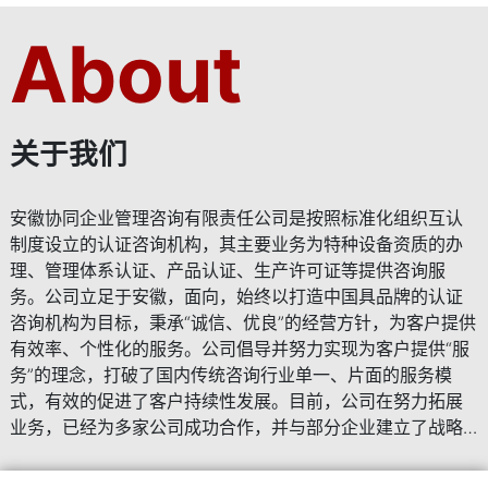
起重机制造,安装,维修资质（许可证）办理
压力管道制造,安装,维修资质（许可证）办理
About
起重机制造,安装,维修资质（许可证）办理
压力管道制造,安装,维修资质（许可证）办理
关于我们
安徽协同企业管理咨询有限责任公司是按照标准化组织互认
制度设立的认证咨询机构，其主要业务为特种设备资质的办
理、管理体系认证、产品认证、生产许可证等提供咨询服
务。公司立足于安徽，面向，始终以打造中国具品牌的认证
咨询机构为目标，秉承“诚信、优良”的经营方针，为客户提供
有效率、个性化的服务。公司倡导并努力实现为客户提供“服
务”的理念，打破了国内传统咨询行业单一、片面的服务模
式，有效的促进了客户持续性发展。目前，公司在努力拓展
业务，已经为多家公司成功合作，并与部分企业建立了战略
合作伙伴关系。公司全体员工始终以客户满意为己任，立志
成为认证咨询业的佼者，我们将始终站在行业的前沿，把握