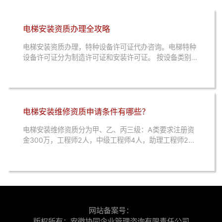
电梯安装资质办理全攻略
电梯安装资质办理，特种设备许可证代办咨询。电梯特种
设备许可证分为制造许可证和安装许可证。 按设备类别分
类：1️⃣ 曳引驱动乘客电梯（含消防员电梯）：根据额定
速度分为A1、A2、B三种级别。...
电梯安装维修资质申请条件有哪些？
电梯安装维修资质分为甲、乙、丙三级：A类要求注册资
金300万，工程师2人，中级工程师4人，助理工程师2
人，操作证40张。办公面积不少于300平方米。...
网站备案号：
版权所有：安徽协同企业管理咨询有限责任公司