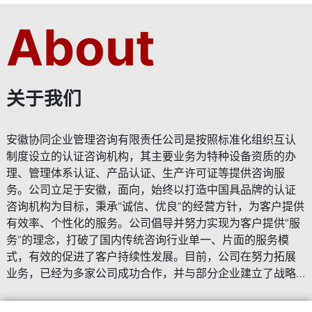
起重机制造,安装,维修资质（许可证）办理
压力管道制造,安装,维修资质（许可证）办理
About
起重机制造,安装,维修资质（许可证）办理
压力管道制造,安装,维修资质（许可证）办理
关于我们
安徽协同企业管理咨询有限责任公司是按照标准化组织互认
制度设立的认证咨询机构，其主要业务为特种设备资质的办
理、管理体系认证、产品认证、生产许可证等提供咨询服
务。公司立足于安徽，面向，始终以打造中国具品牌的认证
咨询机构为目标，秉承“诚信、优良”的经营方针，为客户提供
有效率、个性化的服务。公司倡导并努力实现为客户提供“服
务”的理念，打破了国内传统咨询行业单一、片面的服务模
式，有效的促进了客户持续性发展。目前，公司在努力拓展
业务，已经为多家公司成功合作，并与部分企业建立了战略
合作伙伴关系。公司全体员工始终以客户满意为己任，立志
成为认证咨询业的佼者，我们将始终站在行业的前沿，把握